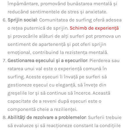
împământare, promovând bunăstarea mentală și
reducând sentimentele de stres și anxietate.
Sprijin social
: Comunitatea de surfing oferă adesea
o rețea puternică de sprijin.
Schimb de experiență
și provocările alături de alți surferi pot promova un
sentiment de apartenență și pot oferi sprijin
emoțional, contribuind la rezistența mentală.
Gestionarea eșecului și a eșecurilor
: Pierderea sau
ratarea unui val este o experiență comună în
surfing. Aceste eșecuri îi învață pe surferi să
gestioneze eșecul cu eleganță, să învețe din
greșelile lor și să continue să încerce. Această
capacitate de a reveni după eșecuri este o
componentă cheie a rezilienței.
Abilități de rezolvare a problemelor
: Surferii trebuie
să evalueze și să reacționeze constant la condițiile