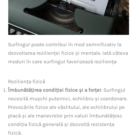
Surfingul poate contribui în mod semnificativ la
dezvoltarea rezilienței fizice și mentale. Iată câteva
moduri în care surfingul favorizează reziliența:
Reziliența fizică
Îmbunătățirea condiției fizice și a forței
: Surfingul
necesită mușchi puternici, echilibru și coordonare.
Provocările fizice ale vâslitului, ale echilibrului pe
placă și ale manevrelor prin valuri îmbunătățesc
condiția fizică generală și dezvoltă rezistența
fizică.