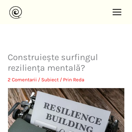
Salt
la
conținut
Construiește surfingul
reziliența mentală?
2 Comentarii
/
Subiect
/ Prin
Reda