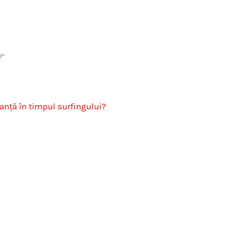
?"
nță în timpul surfingului?