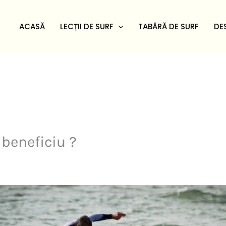
ACASĂ
LECȚII DE SURF
TABĂRĂ DE SURF
DE
 beneficiu ?