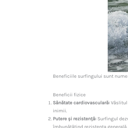
Beneficiile surfingului sunt numero
Beneficii fizice
Sănătate cardiovasculară:
Vâslitul
inimii.
Putere și rezistență:
Surfingul dezv
îmbunătățind rezistența generală.