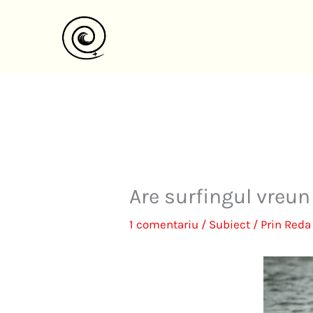
Salt
la
conținut
Are surfingul vreun
1 comentariu
/
Subiect
/ Prin
Reda