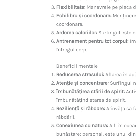
Flexibilitate:
Manevrele pe placa de 
Echilibru și coordonare:
Menținerea
coordonare.
Arderea caloriilor:
Surfingul este o 
Antrenament pentru tot corpul:
Imp
întregul corp.
Beneficii mentale
Reducerea stresului:
Aflarea în apă
Atenție și concentrare:
Surfingul n
Îmbunătățirea stării de spirit:
Acti
îmbunătățind starea de spirit.
Reziliență și răbdare:
A învăța să f
răbdării.
Conexiunea cu natura:
A fi în oce
bunăstare; personal, este unul din