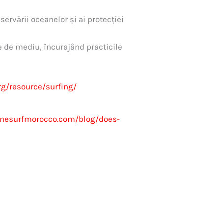
servării oceanelor și ai protecției
e de mediu, încurajând practicile
rg/resource/surfing/
nesurfmorocco.com/blog/does-