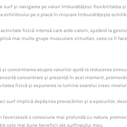
surf și navigarea pe valuri îmbunătățesc flexibilitatea și m
 echilibrului pe o placă în mișcare îmbunătățește echilibru
activitate fizică intensă care arde calorii, ajutând la gestio
lică mai multe grupe musculare simultan, ceea ce îl face
 și concentrarea asupra valurilor ajută la reducerea stresulu
ecesită concentrare și prezență în acel moment, promovân
vitatea fizică și expunerea la lumina soarelui cresc nivelur
aci surf implică depășirea provocărilor și a eșecurilor, dez
an favorizează o conexiune mai profundă cu natura, promo
tre cele mai bune beneficii ale surfingului meu.