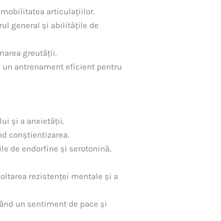
obilitatea articulațiilor.
l general și abilitățile de
narea greutății.
 un antrenament eficient pentru
i și a anxietății.
d conștientizarea.
ile de endorfine și serotonină,
voltarea rezistenței mentale și a
vând un sentiment de pace și