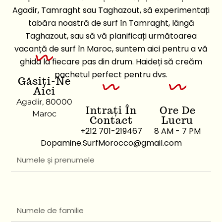
Agadir, Tamraght sau Taghazout, să experimentați
tabăra noastră de surf în Tamraght, lângă
Taghazout, sau să vă planificați următoarea
vacanță de surf în Maroc, suntem aici pentru a vă
ghida la fiecare pas din drum. Haideți să creăm
pachetul perfect pentru dvs.
Găsiți-Ne
Aici
Agadir, 80000
Intrați În
Ore De
Maroc
Contact
Lucru
+212 701-219467
8 AM - 7 PM
Dopamine.SurfMorocco@gmail.com
N
u
m
e
N
l
u