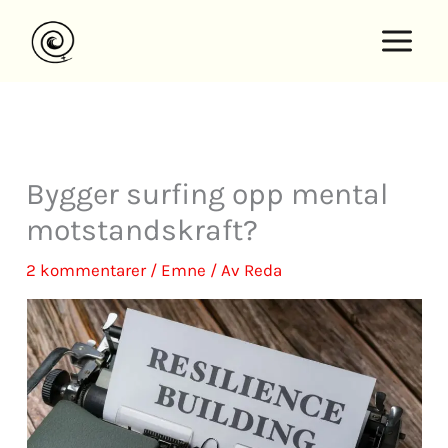
Hopp
rett
til
innholdet
Bygger surfing opp mental
motstandskraft?
2 kommentarer
/
Emne
/ Av
Reda