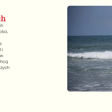
ch
ch
ści,
a
 i
w.
 chcą
szych