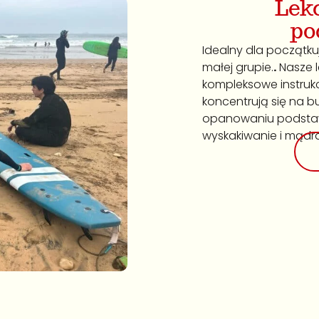
Lekc
po
Idealny dla początku
małej grupie.
.
Nasze l
kompleksowe instrukc
koncentrują się na 
opanowaniu podstawo
wyskakiwanie i mądra