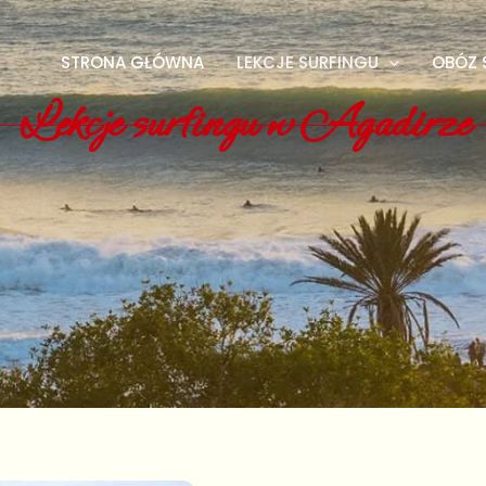
STRONA GŁÓWNA
LEKCJE SURFINGU
OBÓZ 
Lekcje surfingu w Agadirze