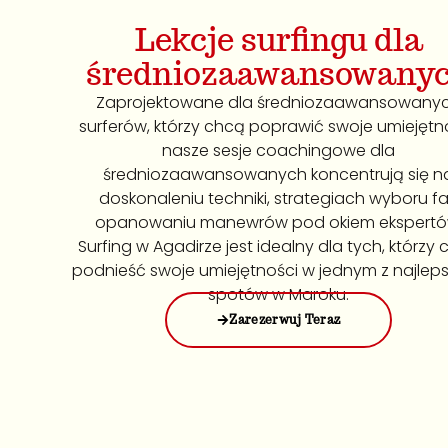
Lekcje surfingu dla
średniozaawansowany
Zaprojektowane dla średniozaawansowany
surferów, którzy chcą poprawić swoje umiejętno
nasze sesje coachingowe dla
średniozaawansowanych koncentrują się n
doskonaleniu techniki, strategiach wyboru fal
opanowaniu manewrów pod okiem ekspertó
Surfing w Agadirze jest idealny dla tych, którzy
podnieść swoje umiejętności w jednym z najlep
spotów w Maroku.
Zarezerwuj Teraz