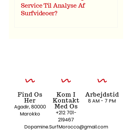
Service Til Analyse Af
Surfvideoer?
Find Os
Kom I
Arbejdstid
Her
Kontakt
8 AM - 7 PM
Med Os
Agadir, 80000
+212 701-
Marokko
219467
Dopamine.SurfMorocco@gmail.com