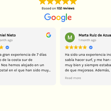
Based on
102 reviews
niel Nieto
Marta Ruiz de Azu
onth ago
1 month ago
a gran experiencia de 7 días
Ha sido una experiencia inc
o de la costa sur de
sabía hacer surf, y me ha
 Nos hemos alojado en un
muy bien y siempre estab
stal en el que han sido muy
de que mejorase. Además, 
ios con nosotros. La comida ha
estaba muy buena, y Reda y
Read more
osa todos los días, cantidad y
mundo ha sido majísimo. R
estro instructor de surf, Reda,
experiencia sin dudarlo. 🤙
muy atento y nos ha
 surfear en tiempo récord
os de cero el primer día). Un
n duda repetiremos en el