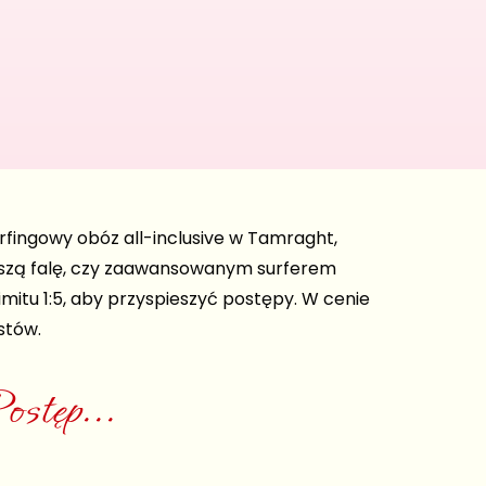
fingowy obóz all-inclusive w Tamraght,
erwszą falę, czy zaawansowanym surferem
itu 1:5, aby przyspieszyć postępy. W cenie
stów.
stęp...