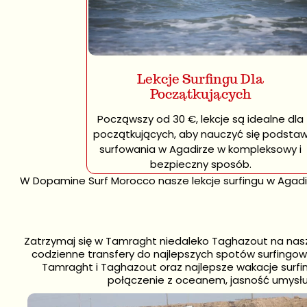
Za 450 € za 7 dni
Lekcje Surfingu Dla
surfingu, sprzęt, t
Początkujących
k
Począwszy od 30 €, lekcje są idealne dla
początkujących, aby nauczyć się podsta
surfowania w Agadirze w kompleksowy i
bezpieczny sposób.
W Dopamine Surf Morocco nasze lekcje surfingu w Agadirz
Zatrzymaj się w Tamraght niedaleko Taghazout na naszy
codzienne transfery do najlepszych spotów surfingow
Tamraght i Taghazout oraz najlepsze wakacje surfi
połączenie z oceanem, jasność umysłu 