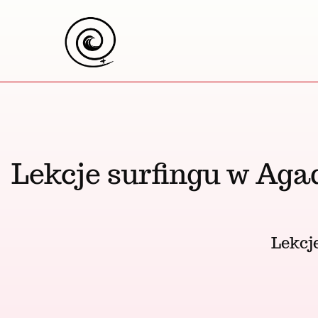
Przejdź
do
treści
Lekcje surfingu w Aga
Lekcj