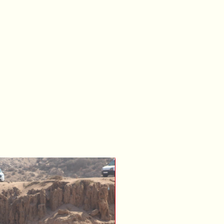
y all
edaleko