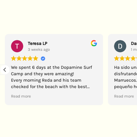
Teresa LP
Da
3 weeks ago
1 m
We spent 6 days at the Dopamine Surf
Ha sido un
Camp and they were amazing!
disfrutand
Every morning Reda and his team
Marruecos.
checked for the beach with the best
pequeño ho
waves according to our group level so we
hospitalar
Read more
Read more
could improve our surfing faster. His
sido delici
lessons were fun and useful, we all
calidad. Nu
improved while having a lot of fun!! 🤙
ha estado 
Also, they take care of all the pick ups
enseñado a
and the driver (Tarik) is amazing and
(empezábam
made the rides entertaining and
crack. ¡Si