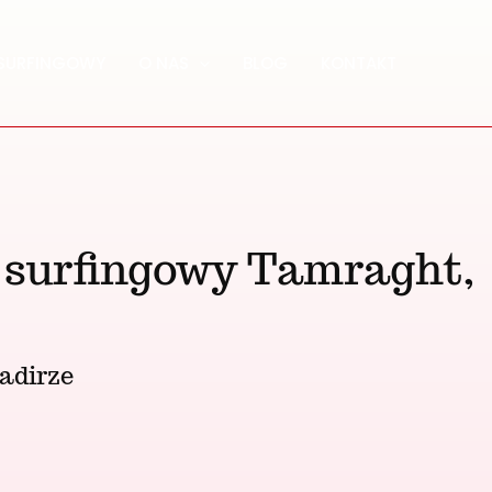
SURFINGOWY
O NAS
BLOG
KONTAKT
z surfingowy Tamraght,
adirze