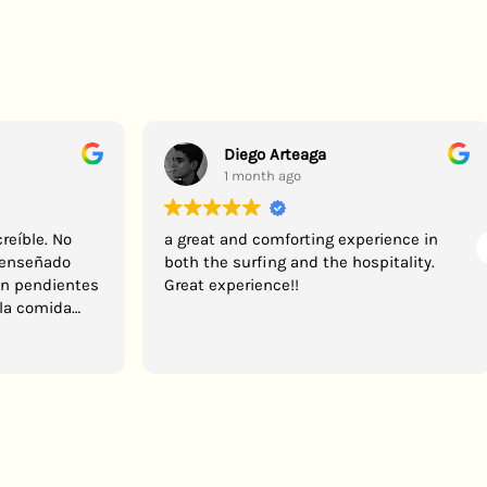
a
Diego Arteaga
1 month ago
reíble. No
a great and comforting experience in
n enseñado
both the surfing and the hospitality.
an pendientes
Great experience!!
la comida
 todo el
epetiría esta
🏻!