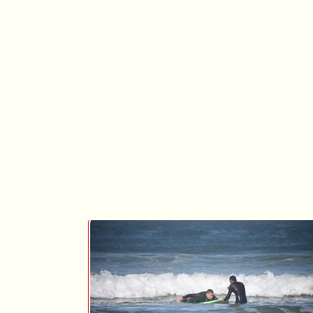
enjoyable!!
futuro!
Lastly, the hostel is amazing, very
modern and European friendly, so our
stay was very pleasant. They food
included is also great.
We will be repeating this experience for
sure!
7-d
inclu