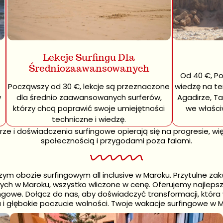
Taghazout
 Wszystko w cenie: zakwaterowanie, codzienne zd
Lekcje Surfingu Dla
ransfery, analiza wideo i odbiór z lotniska w Aga
Średniozaawansowanych
osztów. Żadnego stresu logistycznego. Tylko surf
Od 40 €, P
Począwszy od 30 €, lekcje są przeznaczone
wiedzę na t
w
dla średnio zaawansowanych surferów,
Agadirze, Ta
Zarezerwuj teraz
którzy chcą poprawić swoje umiejętności
we właśc
techniczne i wiedzę.
e i doświadczenia surfingowe opierają się na progresie, wię
społecznością i przygodami poza falami.
m obozie surfingowym all inclusive w Maroku. Przytulne zakw
ych w Maroku, wszystko wliczone w cenę. Oferujemy najlepsz
ngowe. Dołącz do nas, aby doświadczyć transformacji, któr
i głębokie poczucie wolności. Twoje wakacje surfingowe w M