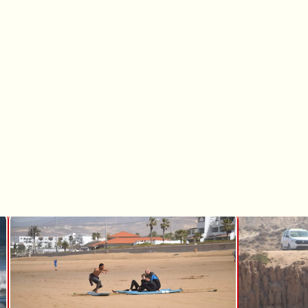
niowy obóz surfingow
sive w Tamraght ni