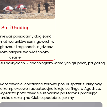
rowe posiłki, lekcje
Surf Guiding
dirze. Żadnych ukrytych
ing.
onieważ posiadamy dogłębną
emat warunków surfingowych w
ghazout i regionach. Będziesz
iwym miejscu we właściwym
czasie.
zi i odkryciach. Z coachingiem w małych grupach, przyjazną
aterowanie, codzienne zdrowe posiłki, sprzęt surfingowy i
e kompleksowe i adaptacyjne lekcje surfingu w Agadirze,
a wykracza poza zwykłe surfowanie po Maroku, promując
aroku czekają na Ciebie, podobnie jak my.