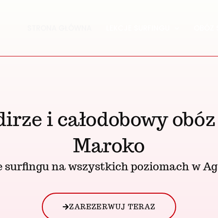
STRONA GŁÓWNA
LEKCJE SURFINGU
OBÓZ 
dirze i całodobowy obó
Maroko
e surfingu na wszystkich poziomach w Ag
ZAREZERWUJ TERAZ