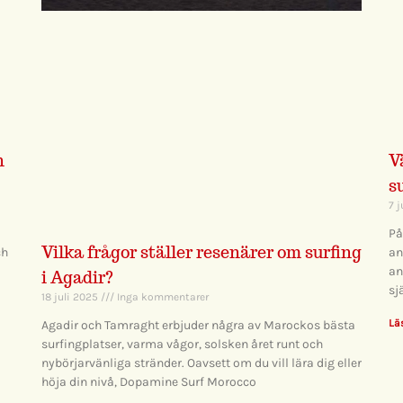
n
V
s
7 
På
Vilka frågor ställer resenärer om surfing
ch
an
an
i Agadir?
sj
18 juli 2025
Inga kommentarer
Lä
Agadir och Tamraght erbjuder några av Marockos bästa
surfingplatser, varma vågor, solsken året runt och
nybörjarvänliga stränder. Oavsett om du vill lära dig eller
höja din nivå, Dopamine Surf Morocco