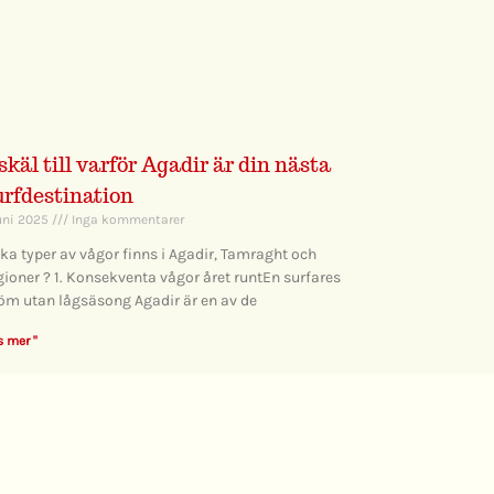
 skäl till varför Agadir är din nästa
urfdestination
juni 2025
Inga kommentarer
lka typer av vågor finns i Agadir, Tamraght och
gioner ? 1. Konsekventa vågor året runtEn surfares
öm utan lågsäsong Agadir är en av de
s mer "