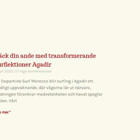
äck din ande med transformerande
urflektioner Agadir
juli 2025
Inga kommentarer
 Dopamine Surf Morocco blir surfing i Agadir ett
dligt uppvaknande, där vågorna lär ut närvaro,
dningen förankrar medvetenheten och havet speglar
älen. Vårt
s mer "