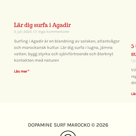
Lär dig surfa i Agadir
5 juli 2025
Inga kommentarer
Surfing i Agadir är en blandning av solsken, atlantvågor
5
och marockansk kultur. Lär dig surfa i lugna, jämna
s
vatten, bygg styrka och självförtroende och återknyt
kontakten med naturen
1 
Vi
Läs mer "
re
dr
Lä
DOPAMINE SURF MAROCKO © 2026