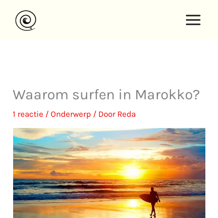
Ga
naar
de
inhoud
Waarom surfen in Marokko?
1 reactie
/
Onderwerp
/ Door
Reda