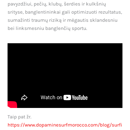
pavyzdžiui, pečių, klubų, šerdies ir kulkšnių
srityse, banglentininkai gali optimizuoti rezultatus,
sumažinti traumų riziką ir mėgautis sklandesniu
bei linksmesniu banglenčių sportu.
Taip pat žr.
https://www.dopaminesurfmorocco.com/blog/surfi