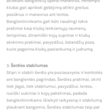
atliekant banglenčių sporto manevrus. Pertempti
klubai gali apriboti gebėjimą atlikti greitus
posūkius ir manevrus ant lentos.
Banglentininkams gali būti naudingi tokie
pratimai kaip klubų lenkiamųjų raumenų
tempimas, dinamiški kojų supimai ir klubų
atvėrimo pratimai, pavyzdžiui, balandžių poza,
kurie pagerina klubų paslankumą ir judrumą.
3.
Šerdies stabilumas
Stipri ir stabili šerdis yra pusiausvyros ir kontrolės
ant banglentės pagrindas. Šerdies pratimai, skirti
tiek jėgai, tiek stabilumui, pavyzdžiui, lentos,
rusiški sukiniai ir kojų pakėlimas, padeda
banglentininkams išlaikyti laikyseną ir stabilumą
plaukiant bangomis. Šerdies stabilumas taip pat