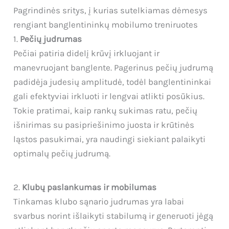
Pagrindinės sritys, į kurias sutelkiamas dėmesys
rengiant banglentininkų mobilumo treniruotes
1.
Pečių judrumas
Pečiai patiria didelį krūvį irkluojant ir
manevruojant banglente. Pagerinus pečių judrumą
padidėja judesių amplitudė, todėl banglentininkai
gali efektyviai irkluoti ir lengvai atlikti posūkius.
Tokie pratimai, kaip rankų sukimas ratu, pečių
išnirimas su pasipriešinimo juosta ir krūtinės
ląstos pasukimai, yra naudingi siekiant palaikyti
optimalų pečių judrumą.
2.
Klubų paslankumas ir mobilumas
Tinkamas klubo sąnario judrumas yra labai
svarbus norint išlaikyti stabilumą ir generuoti jėgą