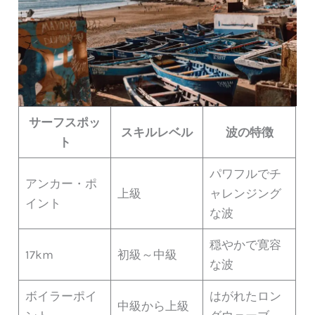
サーフスポッ
スキルレベル
波の特徴
ト
パワフルでチ
アンカー・ポ
上級
ャレンジング
イント
な波
穏やかで寛容
17km
初級～中級
な波
ボイラーポイ
はがれたロン
中級から上級