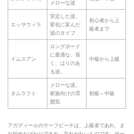
メローな波
安定した波、
初心者から上
エッサウィラ
変化に富んだ
級者まで
波のタイプ
ロングボード
に最適な、長
イムスアン
中級から上級
く、はりのあ
る波。
メローな波、
タムラフト
家族向けの雰
初級～中級
囲気
アガディールのサーフビーチは、上級者であれ、ま
だ始めたばかりであれ、忘れがたいものです。サー