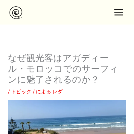
内
容
を
ス
キ
ッ
プ
なぜ観光客はアガディー
ル・モロッコでのサーフィ
ンに魅了されるのか？
/
トピック
/ による
レダ