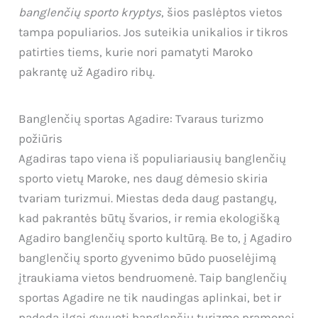
banglenčių sporto kryptys
, šios paslėptos vietos
tampa populiarios. Jos suteikia unikalios ir tikros
patirties tiems, kurie nori pamatyti Maroko
pakrantę už Agadiro ribų.
Banglenčių sportas Agadire: Tvaraus turizmo
požiūris
Agadiras tapo viena iš populiariausių banglenčių
sporto vietų Maroke, nes daug dėmesio skiria
tvariam turizmui. Miestas deda daug pastangų,
kad pakrantės būtų švarios, ir remia ekologišką
Agadiro banglenčių sporto kultūrą. Be to, į Agadiro
banglenčių sporto gyvenimo būdo puoselėjimą
įtraukiama vietos bendruomenė. Taip banglenčių
sportas Agadire ne tik naudingas aplinkai, bet ir
padeda ilgai gyvuoti banglenčių turizmo pramonei.