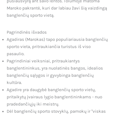
pusiausvyrą ant savo lentos. Tolumoje matoma
Maroko pakrantė, kuri dar labiau žavi šią vaizdingą
banglenčių sporto vietą.
Pagrindinės išvados
Agadiras (Marokas) tapo populiariausia banglenčių
sporto vieta, pritraukiančia turistus iš viso
pasaulio.
Pagrindiniai veiksniai, pritraukiantys
banglentininkus, yra nuolatinės bangos, idealios
banglenčių sąlygos ir gyvybinga banglenčių
kultūra.
Agadire yra daugybė banglenčių sporto vietų,
pritaikytų įvairaus lygio banglentininkams - nuo
pradedančiųjų iki meistrų.
Dėl banglenčių sporto stovyklų, pamokų ir "viskas