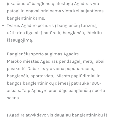
įskaičiuota" banglenčių atostogų Agadiras yra
patogi ir lengvai prieinama vieta keliaujantiems
banglentininkams.
Tvarus Agadiro požiūris į banglenčių turizmą
užtikrina ilgalaikį natūralių banglenčių išteklių
išsaugojimą.
Banglenčių sporto augimas Agadire
Maroko miestas Agadiras per daugelį metų labai
pasikeitė. Dabar jis yra viena populiariausių
banglenčių sporto vietų. Miesto paplūdimiai ir
bangos banglentininkų dėmesį patraukė 1960-
aisiais. Taip Agadyre prasidėjo banglenčių sporto
scena.
Į Agadirą atvykdavo vis daugiau banglentininkų iš