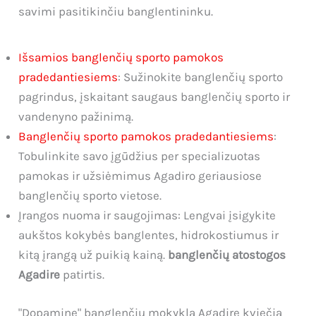
savimi pasitikinčiu banglentininku.
Išsamios banglenčių sporto pamokos
pradedantiesiems
: Sužinokite banglenčių sporto
pagrindus, įskaitant saugaus banglenčių sporto ir
vandenyno pažinimą.
Banglenčių sporto pamokos pradedantiesiems
:
Tobulinkite savo įgūdžius per specializuotas
pamokas ir užsiėmimus Agadiro geriausiose
banglenčių sporto vietose.
Įrangos nuoma ir saugojimas: Lengvai įsigykite
aukštos kokybės banglentes, hidrokostiumus ir
kitą įrangą už puikią kainą.
banglenčių atostogos
Agadire
patirtis.
"Dopamine" banglenčių mokykla Agadire kviečia