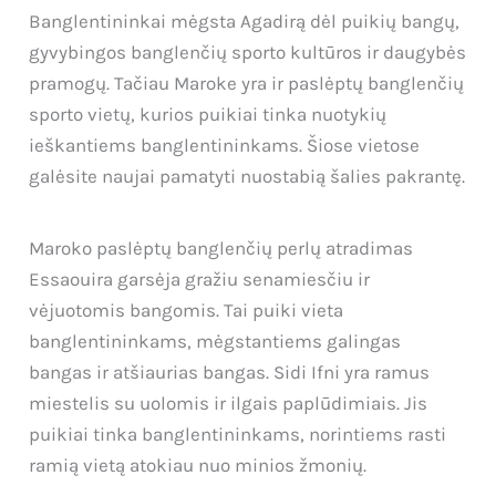
Banglentininkai mėgsta Agadirą dėl puikių bangų,
gyvybingos banglenčių sporto kultūros ir daugybės
pramogų. Tačiau Maroke yra ir paslėptų banglenčių
sporto vietų, kurios puikiai tinka nuotykių
ieškantiems banglentininkams. Šiose vietose
galėsite naujai pamatyti nuostabią šalies pakrantę.
Maroko paslėptų banglenčių perlų atradimas
Essaouira garsėja gražiu senamiesčiu ir
vėjuotomis bangomis. Tai puiki vieta
banglentininkams, mėgstantiems galingas
bangas ir atšiaurias bangas. Sidi Ifni yra ramus
miestelis su uolomis ir ilgais paplūdimiais. Jis
puikiai tinka banglentininkams, norintiems rasti
ramią vietą atokiau nuo minios žmonių.