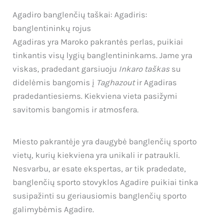
Agadiro banglenčių taškai: Agadiris:
banglentininkų rojus
Agadiras yra Maroko pakrantės perlas, puikiai
tinkantis visų lygių banglentininkams. Jame yra
viskas, pradedant garsiuoju
Inkaro taškas
su
didelėmis bangomis į
Taghazout
ir Agadiras
pradedantiesiems. Kiekviena vieta pasižymi
savitomis bangomis ir atmosfera.
Miesto pakrantėje yra daugybė banglenčių sporto
vietų, kurių kiekviena yra unikali ir patraukli.
Nesvarbu, ar esate ekspertas, ar tik pradedate,
banglenčių sporto stovyklos Agadire puikiai tinka
susipažinti su geriausiomis banglenčių sporto
galimybėmis Agadire.