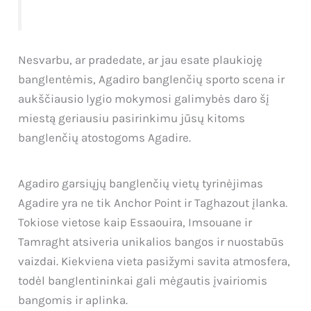
Nesvarbu, ar pradedate, ar jau esate plaukioję
banglentėmis, Agadiro banglenčių sporto scena ir
aukščiausio lygio mokymosi galimybės daro šį
miestą geriausiu pasirinkimu jūsų kitoms
banglenčių atostogoms Agadire.
Agadiro garsiųjų banglenčių vietų tyrinėjimas
Agadire yra ne tik Anchor Point ir Taghazout įlanka.
Tokiose vietose kaip Essaouira, Imsouane ir
Tamraght atsiveria unikalios bangos ir nuostabūs
vaizdai. Kiekviena vieta pasižymi savita atmosfera,
todėl banglentininkai gali mėgautis įvairiomis
bangomis ir aplinka.