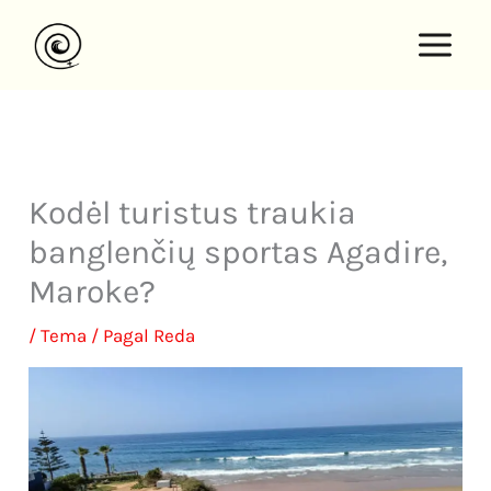
Pereiti
prie
turinio
Kodėl turistus traukia
banglenčių sportas Agadire,
Maroke?
/
Tema
/ Pagal
Reda