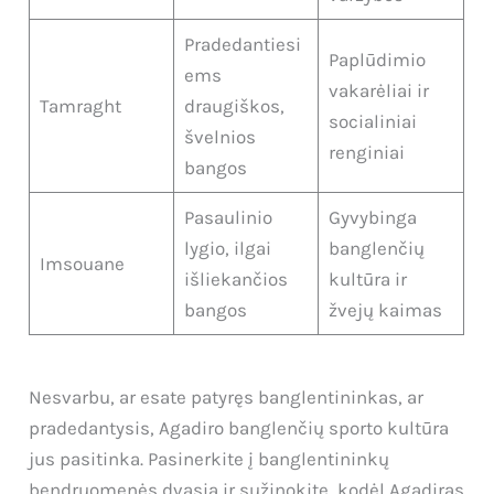
Pradedantiesi
Paplūdimio
ems
vakarėliai ir
Tamraght
draugiškos,
socialiniai
švelnios
renginiai
bangos
Pasaulinio
Gyvybinga
lygio, ilgai
banglenčių
Imsouane
išliekančios
kultūra ir
bangos
žvejų kaimas
Nesvarbu, ar esate patyręs banglentininkas, ar
pradedantysis, Agadiro banglenčių sporto kultūra
jus pasitinka. Pasinerkite į banglentininkų
bendruomenės dvasią ir sužinokite, kodėl Agadiras