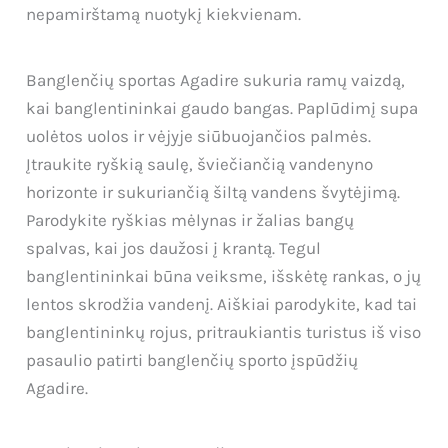
nepamirštamą nuotykį kiekvienam.
Banglenčių sportas Agadire sukuria ramų vaizdą,
kai banglentininkai gaudo bangas. Paplūdimį supa
uolėtos uolos ir vėjyje siūbuojančios palmės.
Įtraukite ryškią saulę, šviečiančią vandenyno
horizonte ir sukuriančią šiltą vandens švytėjimą.
Parodykite ryškias mėlynas ir žalias bangų
spalvas, kai jos daužosi į krantą. Tegul
banglentininkai būna veiksme, išskėtę rankas, o jų
lentos skrodžia vandenį. Aiškiai parodykite, kad tai
banglentininkų rojus, pritraukiantis turistus iš viso
pasaulio patirti banglenčių sporto įspūdžių
Agadire.