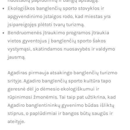
nuostabių paplūdimių ir bangų apsaugą.
Ekologiškos banglenčių sporto stovyklos ir
apgyvendinimo įstaigos rodo, kad miestas yra
įsipareigojęs plėtoti tvarų turizmą.
Bendruomenės įtraukimo programos įtraukia
vietos gyventojus į banglenčių sporto šakos
vystymąsi, skatindamos nuosavybės ir valdymo
jausmą.
Agadiras pirmauja atsakingo banglenčių turizmo
srityje. Agadiro banglenčių sporto kultūra tapo
geresnė dėl jo dėmesio ekologiškumui ir
rūpinimosi žmonėmis. Tai taip pat užtikrina, kad
Agadiro banglentininkų gyvenimo būdas išliktų
stiprus, o paplūdimiai ir bangos būtų saugūs ir
ateityje.