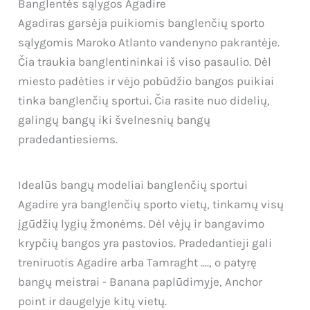
Banglentės sąlygos Agadire
Agadiras garsėja puikiomis banglenčių sporto
sąlygomis Maroko Atlanto vandenyno pakrantėje.
Čia traukia banglentininkai iš viso pasaulio. Dėl
miesto padėties ir vėjo pobūdžio bangos puikiai
tinka banglenčių sportui. Čia rasite nuo didelių,
galingų bangų iki švelnesnių bangų
pradedantiesiems.
Idealūs bangų modeliai banglenčių sportui
Agadire yra banglenčių sporto vietų, tinkamų visų
įgūdžių lygių žmonėms. Dėl vėjų ir bangavimo
krypčių bangos yra pastovios. Pradedantieji gali
treniruotis Agadire arba Tamraght ...., o patyrę
bangų meistrai - Banana paplūdimyje, Anchor
point ir daugelyje kitų vietų.