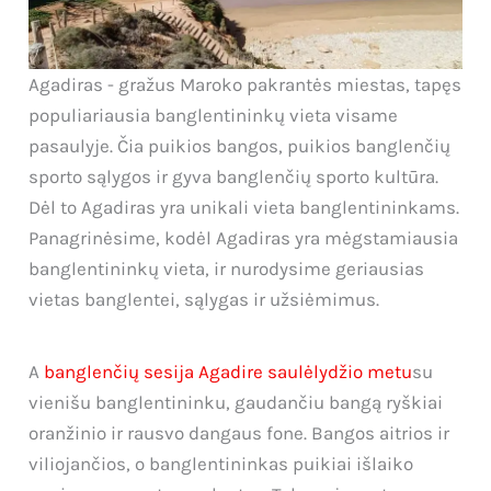
Agadiras - gražus Maroko pakrantės miestas, tapęs
populiariausia banglentininkų vieta visame
pasaulyje. Čia puikios bangos, puikios banglenčių
sporto sąlygos ir gyva banglenčių sporto kultūra.
Dėl to Agadiras yra unikali vieta banglentininkams.
Panagrinėsime, kodėl Agadiras yra mėgstamiausia
banglentininkų vieta, ir nurodysime geriausias
vietas banglentei, sąlygas ir užsiėmimus.
A
banglenčių sesija Agadire saulėlydžio metu
su
vienišu banglentininku, gaudančiu bangą ryškiai
oranžinio ir rausvo dangaus fone. Bangos aitrios ir
viliojančios, o banglentininkas puikiai išlaiko