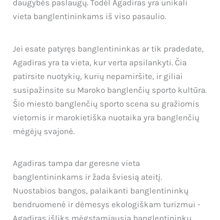
daugybės paslaugų. Todėl Agadiras yra unikali
vieta banglentininkams iš viso pasaulio.
Jei esate patyręs banglentininkas ar tik pradedate,
Agadiras yra ta vieta, kur verta apsilankyti. Čia
patirsite nuotykių, kurių nepamiršite, ir giliai
susipažinsite su Maroko banglenčių sporto kultūra.
Šio miesto banglenčių sporto scena su gražiomis
vietomis ir marokietiška nuotaika yra banglenčių
mėgėjų svajonė.
Agadiras tampa dar geresne vieta
banglentininkams ir žada šviesią ateitį.
Nuostabios bangos, palaikanti banglentininkų
bendruomenė ir dėmesys ekologiškam turizmui -
Agadiras išliks mėgstamiausia banglentininkų