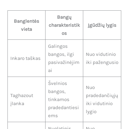
Bangų
Banglentės
charakteristik
Įgūdžių lygis
vieta
os
Galingos
bangos, ilgi
Nuo vidutinio
Inkaro taškas
pasivažinėjim
iki pažengusio
ai
Švelnios
Nuo
bangos,
Taghazout
pradedančiųjų
tinkamos
įlanka
iki vidutinio
pradedantiesi
lygio
ems
Nuolatinis
Nuo