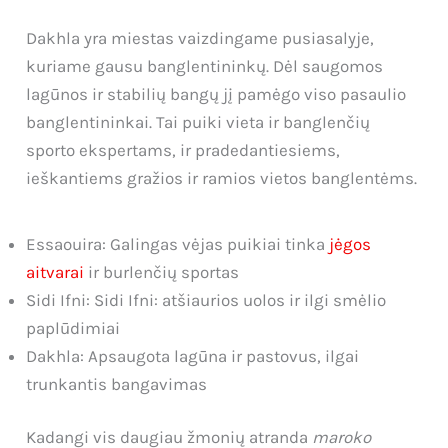
Dakhla yra miestas vaizdingame pusiasalyje,
kuriame gausu banglentininkų. Dėl saugomos
lagūnos ir stabilių bangų jį pamėgo viso pasaulio
banglentininkai. Tai puiki vieta ir banglenčių
sporto ekspertams, ir pradedantiesiems,
ieškantiems gražios ir ramios vietos banglentėms.
Essaouira: Galingas vėjas puikiai tinka
jėgos
aitvarai
ir burlenčių sportas
Sidi Ifni: Sidi Ifni: atšiaurios uolos ir ilgi smėlio
paplūdimiai
Dakhla: Apsaugota lagūna ir pastovus, ilgai
trunkantis bangavimas
Kadangi vis daugiau žmonių atranda
maroko