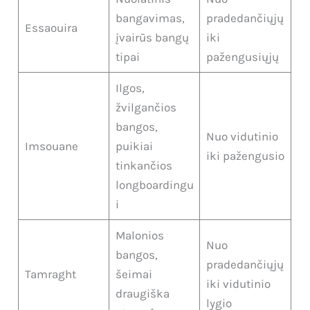
bangavimas,
pradedančiųjų
Essaouira
įvairūs bangų
iki
tipai
pažengusiųjų
Ilgos,
žvilgančios
bangos,
Nuo vidutinio
Imsouane
puikiai
iki pažengusio
tinkančios
longboardingu
i
Malonios
Nuo
bangos,
pradedančiųjų
Tamraght
šeimai
iki vidutinio
draugiška
lygio