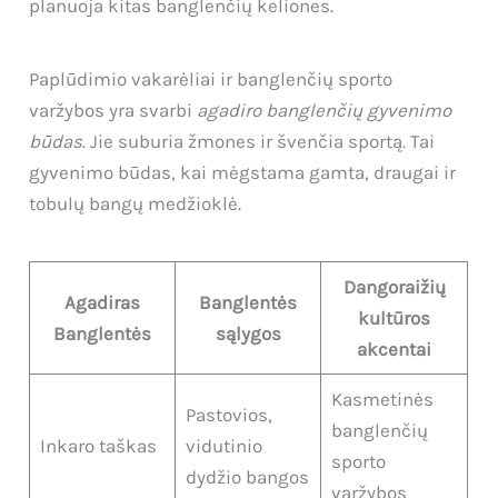
planuoja kitas banglenčių keliones.
Paplūdimio vakarėliai ir banglenčių sporto
varžybos yra svarbi
agadiro banglenčių gyvenimo
būdas
. Jie suburia žmones ir švenčia sportą. Tai
gyvenimo būdas, kai mėgstama gamta, draugai ir
tobulų bangų medžioklė.
Dangoraižių
Agadiras
Banglentės
kultūros
Banglentės
sąlygos
akcentai
Kasmetinės
Pastovios,
banglenčių
Inkaro taškas
vidutinio
sporto
dydžio bangos
varžybos