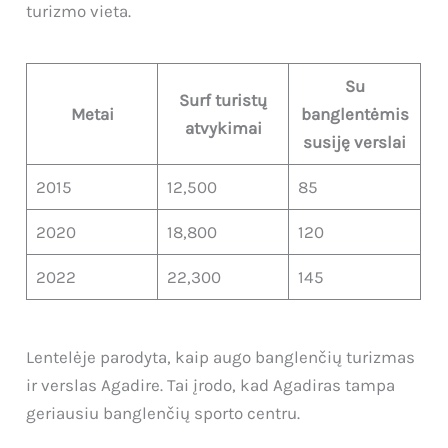
turizmo vieta.
Su
Surf turistų
Metai
banglentėmis
atvykimai
susiję verslai
2015
12,500
85
2020
18,800
120
2022
22,300
145
Lentelėje parodyta, kaip augo banglenčių turizmas
ir verslas Agadire. Tai įrodo, kad Agadiras tampa
geriausiu banglenčių sporto centru.