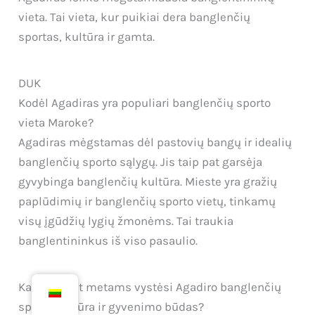
vieta. Tai vieta, kur puikiai dera banglenčių
sportas, kultūra ir gamta.
DUK
Kodėl Agadiras yra populiari banglenčių sporto
vieta Maroke?
Agadiras mėgstamas dėl pastovių bangų ir idealių
banglenčių sporto sąlygų. Jis taip pat garsėja
gyvybinga banglenčių kultūra. Mieste yra gražių
paplūdimių ir banglenčių sporto vietų, tinkamų
visų įgūdžių lygių žmonėms. Tai traukia
banglentininkus iš viso pasaulio.
Kaip bėgant metams vystėsi Agadiro banglenčių
sporto kultūra ir gyvenimo būdas?