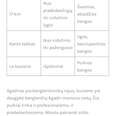
Nuo
Švelnios,
pradedančiųjų
17 km
atlaidžios
iki vidutinio
bangos
lygio
Ilgos,
Nuo vidutinio
Katilo taškas
besilupančios
iki pažengusio
bangos
Puikios
La bouloire
Išplėstinė
bangos
Agadiras yra banglentininkų rojus, kuriame yra
daugybė banglenčių Agadir morocco vietų. Čia
puikiai tinka ir profesionalams, ir
pradedantiesiems. Miesto pakrantė siūlo