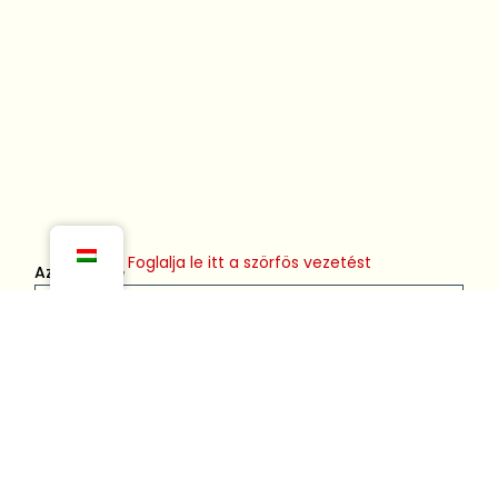
Foglalja le itt a szörfös vezetést
Az Ön neve
Az Ön e-mail címe
Nap