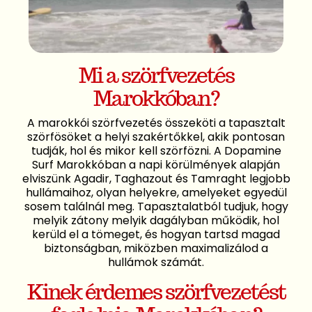
Mi a szörfvezetés
Marokkóban?
A marokkói szörfvezetés összeköti a tapasztalt
szörfösöket a helyi szakértőkkel, akik pontosan
tudják, hol és mikor kell szörfözni. A Dopamine
Surf Marokkóban a napi körülmények alapján
elviszünk Agadir, Taghazout és Tamraght legjobb
hullámaihoz, olyan helyekre, amelyeket egyedül
sosem találnál meg. Tapasztalatból tudjuk, hogy
melyik zátony melyik dagályban működik, hol
kerüld el a tömeget, és hogyan tartsd magad
biztonságban, miközben maximalizálod a
hullámok számát.
Kinek érdemes szörfvezetést