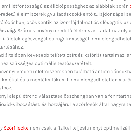
k, ami létfontosságú az állóképességhez az alábbiak során
redetű élelmiszerek gyulladáscsökkentő tulajdonságai seg
rálódásban, csökkentik az izomfájdalmat és elősegítik az 
gészség:
Számos növényi eredetű élelmiszer tartalmaz olya
 ízületek egészségét és rugalmasságát, ami elengedhetet
artásához.
d általában kevesebb telített zsírt és kalóriát tartalmaz, 
yhez szükséges optimális testösszetételt.
övényi eredetű élelmiszerekben található antioxidánsokb
unkciókat és a mentális fókuszt, ami elengedhetetlen a s
alhoz.
nyi alapú étrend választása összhangban van a fenntartha
oxid-kibocsátást, és hozzájárul a szörfösök által nagyra t
gy
Szörf lecke
nem csak a fizikai teljesítményt optimalizál