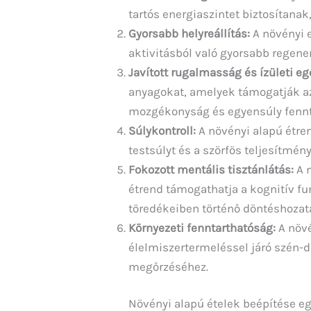
tartós energiaszintet biztosítana
Gyorsabb helyreállítás:
A növényi e
aktivitásból való gyorsabb regene
Javított rugalmasság és ízületi e
anyagokat, amelyek támogatják az
mozgékonyság és egyensúly fennt
Súlykontroll:
A növényi alapú étren
testsúlyt és a szörfös teljesítmén
Fokozott mentális tisztánlátás:
A n
étrend támogathatja a kognitív f
töredékeiben történő döntéshozat
Környezeti fenntarthatóság:
A növé
élelmiszertermeléssel járó szén-di
megőrzéséhez.
Növényi alapú ételek beépítése e