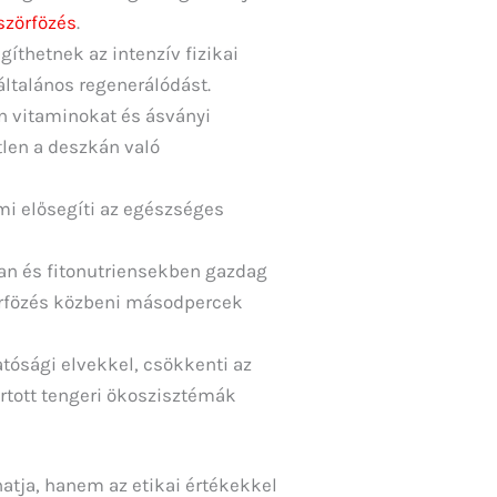
szörfözés
.
íthetnek az intenzív fizikai
általános regenerálódást.
n vitaminokat és ásványi
len a deszkán való
ami elősegíti az egészséges
an és fitonutriensekben gazdag
zörfözés közbeni másodpercek
tósági elvekkel, csökkenti az
artott tengeri ökoszisztémák
hatja, hanem az etikai értékekkel