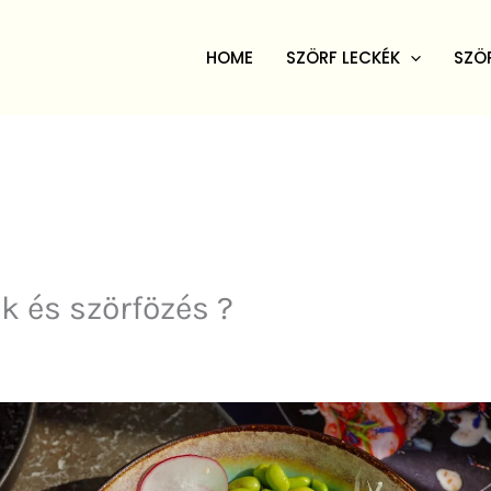
HOME
SZÖRF LECKÉK
SZÖ
k és szörfözés ?