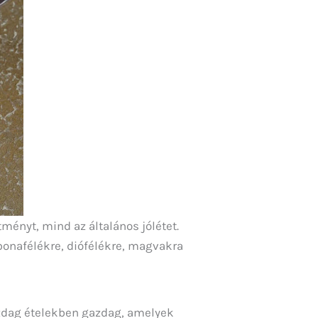
ményt, mind az általános jólétet.
bonafélékre, diófélékre, magvakra
zdag ételekben gazdag, amelyek