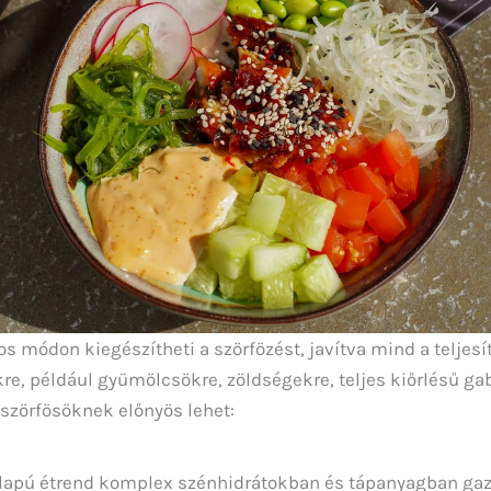
 módon kiegészítheti a szörfözést, javítva mind a teljesít
re, például gyümölcsökre, zöldségekre, teljes kiőrlésű ga
szörfösöknek előnyös lehet:
lapú étrend komplex szénhidrátokban és tápanyagban ga