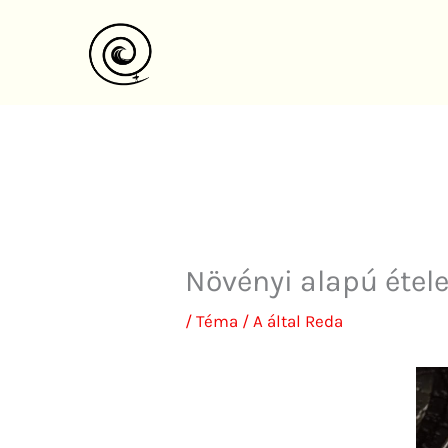
Ugrás
a
tartalomra
Növényi alapú étele
/
Téma
/ A által
Reda