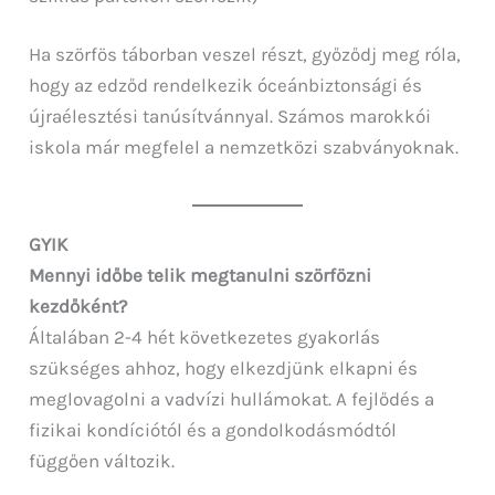
Ha szörfös táborban veszel részt, győződj meg róla,
hogy az edződ rendelkezik óceánbiztonsági és
újraélesztési tanúsítvánnyal. Számos marokkói
iskola már megfelel a nemzetközi szabványoknak.
GYIK
Mennyi időbe telik megtanulni szörfözni
kezdőként?
Általában 2-4 hét következetes gyakorlás
szükséges ahhoz, hogy elkezdjünk elkapni és
meglovagolni a vadvízi hullámokat. A fejlődés a
fizikai kondíciótól és a gondolkodásmódtól
függően változik.