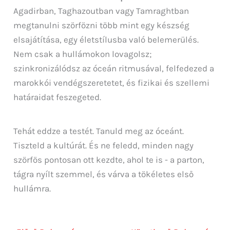
Agadirban, Taghazoutban vagy Tamraghtban
megtanulni szörfözni több mint egy készség
elsajátítása, egy életstílusba való belemerülés.
Nem csak a hullámokon lovagolsz;
szinkronizálódsz az óceán ritmusával, felfedezed a
marokkói vendégszeretetet, és fizikai és szellemi
határaidat feszegeted.
Tehát eddze a testét. Tanuld meg az óceánt.
Tiszteld a kultúrát. És ne feledd, minden nagy
szörfös pontosan ott kezdte, ahol te is - a parton,
tágra nyílt szemmel, és várva a tökéletes első
hullámra.