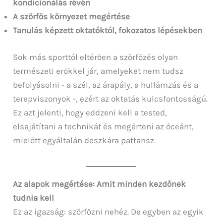
kondicionálás révén
A szörfös környezet megértése
Tanulás képzett oktatóktól, fokozatos lépésekben
Sok más sporttól eltérően a szörfözés olyan
természeti erőkkel jár, amelyeket nem tudsz
befolyásolni - a szél, az árapály, a hullámzás és a
terepviszonyok -, ezért az oktatás kulcsfontosságú.
Ez azt jelenti, hogy eddzeni kell a tested,
elsajátítani a technikát és megérteni az óceánt,
mielőtt egyáltalán deszkára pattansz.
Az alapok megértése: Amit minden kezdőnek
tudnia kell
Ez az igazság: szörfözni nehéz. De egyben az egyik