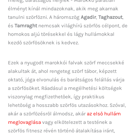
meleg, barátságos helyiek - Marokkó páratlan
élményt kínál mindazoknak, akik meg akarnak
tanulni szörfözni. A háromszög
Agadir
,
Taghazout
,
és
Tamraght
nemcsak világhírű szörfös célpont, de
homokos aljú törésekkel és lágy hullámokkal
kezdő szörfösöknek is kedvez.
Ezek a nyugodt marokkói falvak szörf meccsekké
alakultak át, ahol rengeteg szörf tábor, képzett
oktató, jóga elvonulás és barátságos felállás várja
a szörfösöket. Ráadásul a megélhetési költségek
viszonylag megfizethetőek, így praktikus
lehetőség a hosszabb szörfös utazásokhoz. Szóval,
akár a szörfözésről álmodsz, akár
az első hullám
meglovaglása
vagy elkötelezett a testének a
szörfös fitnesz révén történő átalakítása iránt,