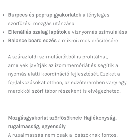
Burpees és pop-up gyakorlatok
a tényleges
szörfözési mozgás utánzása
Ellenállás szalag lapátok
a víznyomás szimulálása
Balance board edzés
a mikroizmok erősítésére
A szárazföldi szimulációkból is profitálhat,
amelyek javítják az izommemóriát és segítik a
nyomás alatti koordináció fejlesztését. Ezeket a
foglalkozásokat otthon, az edzőteremben vagy egy
marokkói szörf tábor részeként is elvégezheted.
Mozgásgyakorlat szörfösöknek: Hajlékonyság,
rugalmasság, egyensúly
A rugalmasság nem csak a jógázóknak fontos,