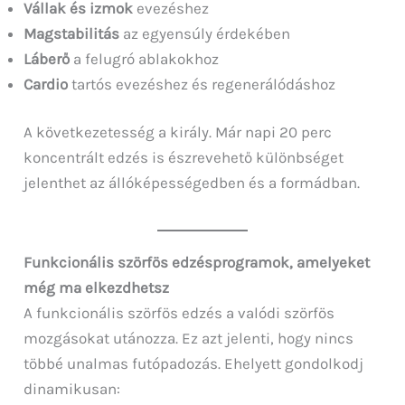
Vállak és izmok
evezéshez
Magstabilitás
az egyensúly érdekében
Láberő
a felugró ablakokhoz
Cardio
tartós evezéshez és regenerálódáshoz
A következetesség a király. Már napi 20 perc
koncentrált edzés is észrevehető különbséget
jelenthet az állóképességedben és a formádban.
Funkcionális szörfös edzésprogramok, amelyeket
még ma elkezdhetsz
A funkcionális szörfös edzés a valódi szörfös
mozgásokat utánozza. Ez azt jelenti, hogy nincs
többé unalmas futópadozás. Ehelyett gondolkodj
dinamikusan: