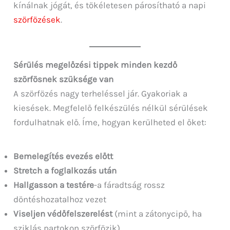
kínálnak jógát, és tökéletesen párosítható a napi
szörfözések
.
Sérülés megelőzési tippek minden kezdő
szörfösnek szüksége van
A szörfözés nagy terheléssel jár. Gyakoriak a
kiesések. Megfelelő felkészülés nélkül sérülések
fordulhatnak elő. Íme, hogyan kerülheted el őket:
Bemelegítés evezés előtt
Stretch a foglalkozás után
Hallgasson a testére
-a fáradtság rossz
döntéshozatalhoz vezet
Viseljen védőfelszerelést
(mint a zátonycipő, ha
sziklás partokon szörfözik)