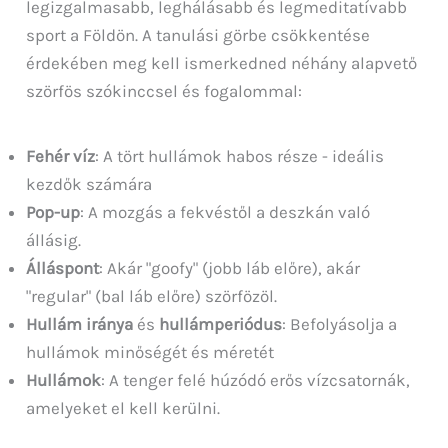
legizgalmasabb, leghálásabb és legmeditatívabb
sport a Földön. A tanulási görbe csökkentése
érdekében meg kell ismerkedned néhány alapvető
szörfös szókinccsel és fogalommal:
Fehér víz
: A tört hullámok habos része - ideális
kezdők számára
Pop-up
: A mozgás a fekvéstől a deszkán való
állásig.
Álláspont
: Akár "goofy" (jobb láb előre), akár
"regular" (bal láb előre) szörfözöl.
Hullám iránya
és
hullámperiódus
: Befolyásolja a
hullámok minőségét és méretét
Hullámok
: A tenger felé húzódó erős vízcsatornák,
amelyeket el kell kerülni.