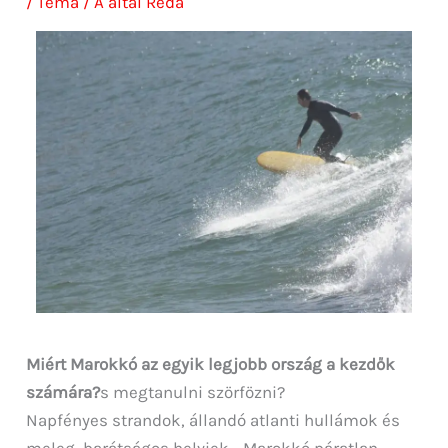
/
Téma
/ A által
Reda
Miért Marokkó az egyik legjobb ország a kezdők
számára?
s megtanulni szörfözni?
Napfényes strandok, állandó atlanti hullámok és