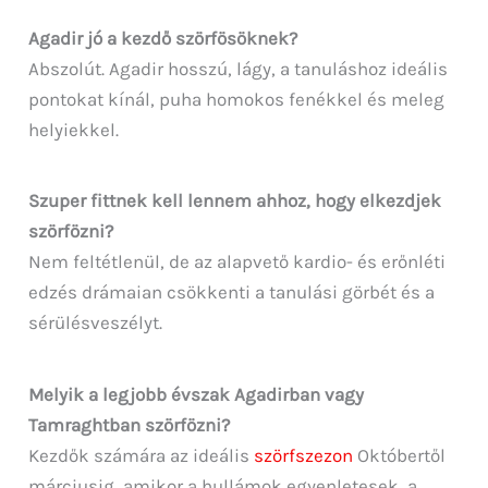
Agadir jó a kezdő szörfösöknek?
Abszolút. Agadir hosszú, lágy, a tanuláshoz ideális
pontokat kínál, puha homokos fenékkel és meleg
helyiekkel.
Szuper fittnek kell lennem ahhoz, hogy elkezdjek
szörfözni?
Nem feltétlenül, de az alapvető kardio- és erőnléti
edzés drámaian csökkenti a tanulási görbét és a
sérülésveszélyt.
Melyik a legjobb évszak Agadirban vagy
Tamraghtban szörfözni?
Kezdők számára az ideális
szörfszezon
Októbertől
márciusig, amikor a hullámok egyenletesek, a