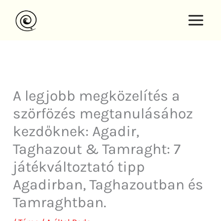
Ugrás
a
tartalomra
A legjobb megközelítés a
szörfözés megtanulásához
kezdőknek: Agadir,
Taghazout & Tamraght: 7
játékváltoztató tipp
Agadirban, Taghazoutban és
Tamraghtban.