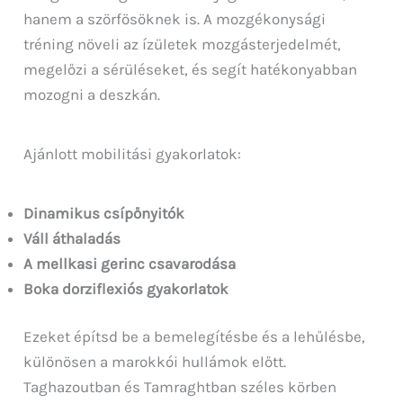
hanem a szörfösöknek is. A mozgékonysági
tréning növeli az ízületek mozgásterjedelmét,
megelőzi a sérüléseket, és segít hatékonyabban
mozogni a deszkán.
Ajánlott mobilitási gyakorlatok:
Dinamikus csípőnyitók
Váll áthaladás
A mellkasi gerinc csavarodása
Boka dorziflexiós gyakorlatok
Ezeket építsd be a bemelegítésbe és a lehűlésbe,
különösen a marokkói hullámok előtt.
Taghazoutban és Tamraghtban széles körben