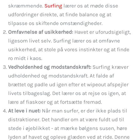
skræmmende.
Surfing
lærer os at møde disse
udfordringer direkte, at finde balance og at
tilpasse os skiftende omstændigheder.
Omfavnelse af usikkerhed:
Havet er uforudsigeligt,
ligesom livet selv. Surfing lærer os at omfavne
usikkerhed, at stole på vores instinkter og at finde
ro midt i kaos.
Vedholdenhed og modstandskraft:
Surfing kræver
udholdenhed og modstandskraft. At falde af
brættet og padle ud igen efter et wipeout afspejler
livets tilbageslag. Det lærer os at rejse os igen, at
lære af fiaskoer og at fortsætte fremad.
At leve i nuet:
Når man surfer, er der ikke plads til
distraktioner. Det handler om at være fuldt ud til
stede i øjeblikket - at mærke bølgens susen, høre
lyden af havet og opleve glæden ved at ride. Denne