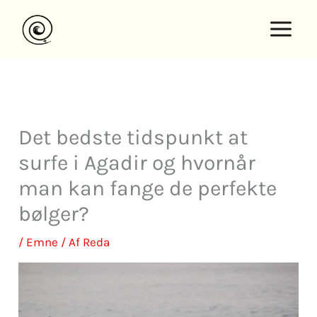
Spring
til
indhold
Det bedste tidspunkt at
surfe i Agadir og hvornår
man kan fange de perfekte
bølger?
/
Emne
/ Af
Reda