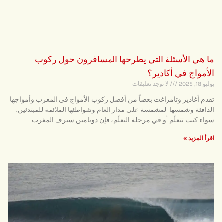
ما هي الأسئلة التي يطرحها المسافرون حول ركوب
الأمواج في أكادير؟
يوليو 18, 2025
لا توجد تعليقات
تقدم أغادير وتامراغت بعضاً من أفضل ركوب الأمواج في المغرب وأمواجها
الدافئة وشمسها المشمسة على مدار العام وشواطئها الملائمة للمبتدئين.
سواء كنت تتعلّم أو في مرحلة التعلّم، فإن دوبامين سيرف المغرب
اقرأ المزيد »