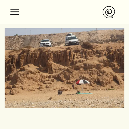
نتقل
لى
لمحتوى