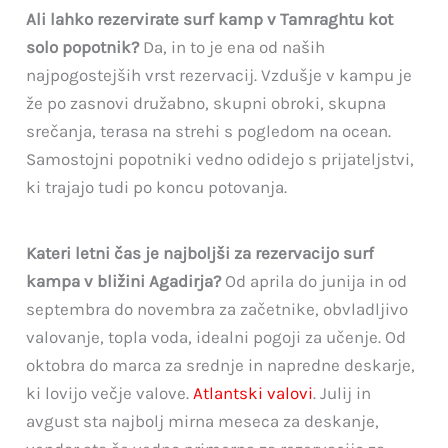
Ali lahko rezervirate surf kamp v Tamraghtu kot
solo popotnik?
Da, in to je ena od naših
najpogostejših vrst rezervacij. Vzdušje v kampu je
že po zasnovi družabno, skupni obroki, skupna
srečanja, terasa na strehi s pogledom na ocean.
Samostojni popotniki vedno odidejo s prijateljstvi,
ki trajajo tudi po koncu potovanja.
Kateri letni čas je najboljši za rezervacijo surf
kampa v bližini Agadirja?
Od aprila do junija in od
septembra do novembra za začetnike, obvladljivo
valovanje, topla voda, idealni pogoji za učenje. Od
oktobra do marca za srednje in napredne deskarje,
ki lovijo večje valove.
Atlantski valovi
. Julij in
avgust sta najbolj mirna meseca za deskanje,