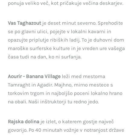
ponuja veliko več, kot pričakuje večina deskarjev.
Vas Taghazout
je deset minut severno. Sprehodite
se po glavni ulici, pojejte v lokalni kavarni in
opazujte priplutje ribiških ladij. To je duhovni dom
maroške surferske kulture in je vreden ure vašega
časa tudi na dan, ko ni surfanja.
Aourir - Banana Village
leži med mestoma
Tamraght in Agadir. Majhno, mirno mestece s
torkovim trgom in najboljšo poceni lokalno hrano
na obali. Naši inštruktorji tu redno jedo.
Rajska dolina
je izlet, o katerem gostje največ
govorijo. Po 40 minutah vožnje v notranjost države