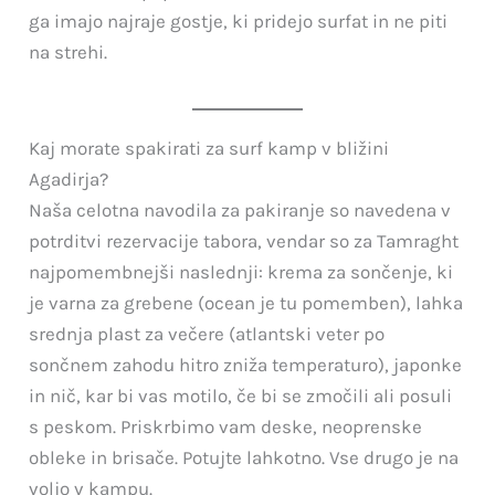
ga imajo najraje gostje, ki pridejo surfat in ne piti
na strehi.
Kaj morate spakirati za surf kamp v bližini
Agadirja?
Naša celotna navodila za pakiranje so navedena v
potrditvi rezervacije tabora, vendar so za Tamraght
najpomembnejši naslednji: krema za sončenje, ki
je varna za grebene (ocean je tu pomemben), lahka
srednja plast za večere (atlantski veter po
sončnem zahodu hitro zniža temperaturo), japonke
in nič, kar bi vas motilo, če bi se zmočili ali posuli
s peskom. Priskrbimo vam deske, neoprenske
obleke in brisače. Potujte lahkotno. Vse drugo je na
voljo v kampu.