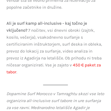
vendar sta še vedno primerna za rezervacijo za
popolne začetnike in družine.
Ali je surf kamp all-inclusive - kaj točno je
vključeno?
7 nočitev, vsi dnevni obroki (zajtrk,
kosilo, večerja), vsakodnevno surfanje s
certificiranim inštruktorjem, surf deska in obleka,
prevoz do lokacij za surfanje, video analiza in
prevoz iz Agadirja na letališče. Ob prihodu ni treba
ničesar organizirati. Vse je zajeto v
450 € paket za
tabor
.
Dopamine Surf Morocco v Tamraghtu skozi vse leto
organizira all-inclusive surf tabore in ure surfanja
za vse ravni. Mednarodno letališče Agadir je