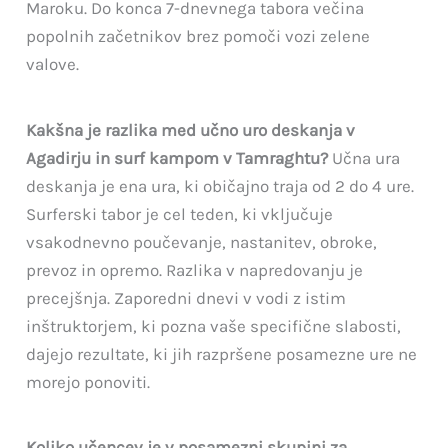
Maroku. Do konca 7-dnevnega tabora večina
popolnih začetnikov brez pomoči vozi zelene
valove.
Kakšna je razlika med učno uro deskanja v
Agadirju in surf kampom v Tamraghtu?
Učna ura
deskanja je ena ura, ki običajno traja od 2 do 4 ure.
Surferski tabor je cel teden, ki vključuje
vsakodnevno poučevanje, nastanitev, obroke,
prevoz in opremo. Razlika v napredovanju je
precejšnja. Zaporedni dnevi v vodi z istim
inštruktorjem, ki pozna vaše specifične slabosti,
dajejo rezultate, ki jih razpršene posamezne ure ne
morejo ponoviti.
Koliko učencev je v posamezni skupini za