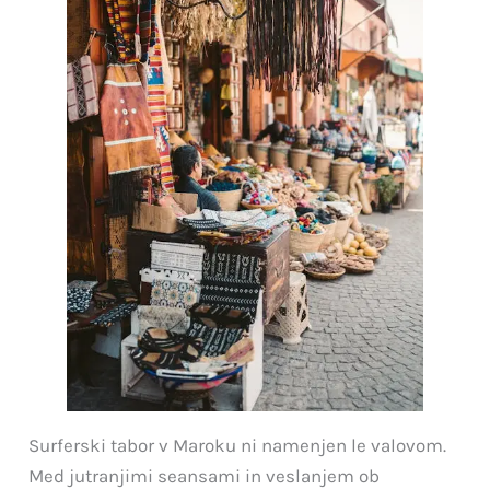
Surferski tabor v Maroku ni namenjen le valovom.
Med jutranjimi seansami in veslanjem ob