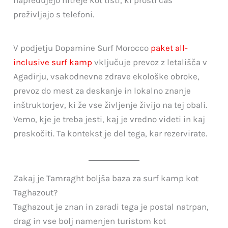
napredujejo hitreje kot tisti, ki prosti čas
preživljajo s telefoni.
V podjetju Dopamine Surf Morocco
paket all-
inclusive surf kamp
vključuje prevoz z letališča v
Agadirju, vsakodnevne zdrave ekološke obroke,
prevoz do mest za deskanje in lokalno znanje
inštruktorjev, ki že vse življenje živijo na tej obali.
Vemo, kje je treba jesti, kaj je vredno videti in kaj
preskočiti. Ta kontekst je del tega, kar rezervirate.
Zakaj je Tamraght boljša baza za surf kamp kot
Taghazout?
Taghazout je znan in zaradi tega je postal natrpan,
drag in vse bolj namenjen turistom kot