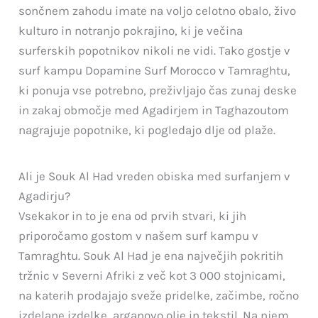
sončnem zahodu imate na voljo celotno obalo, živo
kulturo in notranjo pokrajino, ki je večina
surferskih popotnikov nikoli ne vidi. Tako gostje v
surf kampu Dopamine Surf Morocco v Tamraghtu,
ki ponuja vse potrebno, preživljajo čas zunaj deske
in zakaj območje med Agadirjem in Taghazoutom
nagrajuje popotnike, ki pogledajo dlje od plaže.
Ali je Souk Al Had vreden obiska med surfanjem v
Agadirju?
Vsekakor in to je ena od prvih stvari, ki jih
priporočamo gostom v našem surf kampu v
Tamraghtu. Souk Al Had je ena največjih pokritih
tržnic v Severni Afriki z več kot 3 000 stojnicami,
na katerih prodajajo sveže pridelke, začimbe, ročno
izdelane izdelke, arganovo olje in tekstil. Na njem