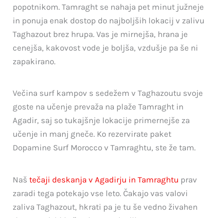
popotnikom. Tamraght se nahaja pet minut južneje
in ponuja enak dostop do najboljših lokacij v zalivu
Taghazout brez hrupa. Vas je mirnejša, hrana je
cenejša, kakovost vode je boljša, vzdušje pa še ni
zapakirano.
Večina surf kampov s sedežem v Taghazoutu svoje
goste na učenje prevaža na plaže Tamraght in
Agadir, saj so tukajšnje lokacije primernejše za
učenje in manj gneče. Ko rezervirate paket
Dopamine Surf Morocco v Tamraghtu, ste že tam.
Naš
tečaji deskanja v Agadirju in Tamraghtu
prav
zaradi tega potekajo vse leto. Čakajo vas valovi
zaliva Taghazout, hkrati pa je tu še vedno živahen