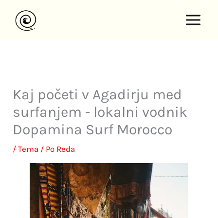
Preskoči
na
vsebino
Kaj početi v Agadirju med
surfanjem - lokalni vodnik
Dopamina Surf Morocco
/
Tema
/ Po
Reda