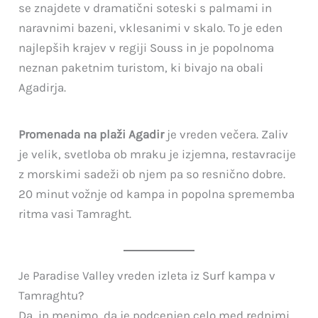
se znajdete v dramatični soteski s palmami in
naravnimi bazeni, vklesanimi v skalo. To je eden
najlepših krajev v regiji Souss in je popolnoma
neznan paketnim turistom, ki bivajo na obali
Agadirja.
Promenada na plaži Agadir
je vreden večera. Zaliv
je velik, svetloba ob mraku je izjemna, restavracije
z morskimi sadeži ob njem pa so resnično dobre.
20 minut vožnje od kampa in popolna sprememba
ritma vasi Tamraght.
Je Paradise Valley vreden izleta iz Surf kampa v
Tamraghtu?
Da, in menimo, da je podcenjen celo med rednimi