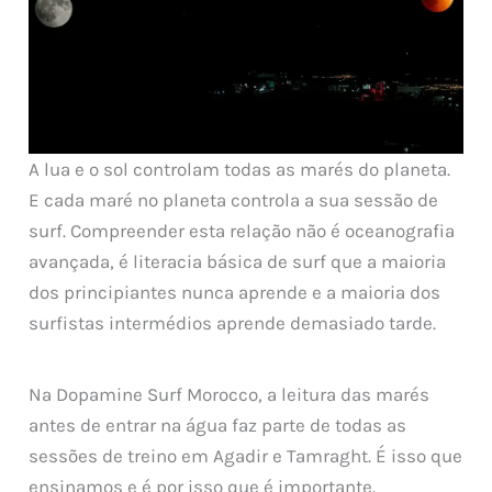
A lua e o sol controlam todas as marés do planeta.
E cada maré no planeta controla a sua sessão de
surf. Compreender esta relação não é oceanografia
avançada, é literacia básica de surf que a maioria
dos principiantes nunca aprende e a maioria dos
surfistas intermédios aprende demasiado tarde.
Na Dopamine Surf Morocco, a leitura das marés
antes de entrar na água faz parte de todas as
sessões de treino em Agadir e Tamraght. É isso que
ensinamos e é por isso que é importante.