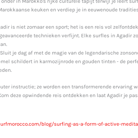
onder in Marokko's rijke culturele tapijt terwijl je leert su
 Marokkaanse keuken en verdiep je in eeuwenoude tradities
adir is niet zomaar een sport; het is een reis vol zelfontde
f geavanceerde technieken verfijnt. Elke surfles in Agadir z
an.
Sluit je dag af met de magie van de legendarische zonson
mel schildert in karmozijnrode en gouden tinten - de perfe
eden.
outer instructie; ze worden een transformerende ervaring w
om deze opwindende reis ontdekken en laat Agadir je pas
urfmorocco.com/blog/surfing-as-a-form-of-active-medita