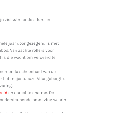
n zielsstrelende allure en
hele jaar door gezegend is met
od. Van zachte rollers voor
f is die wacht om veroverd te
benemende schoonheid van de
oor het majestueuze Atlasgebergte.
varing.
heid
en oprechte charme. De
n ondersteunende omgeving waarin