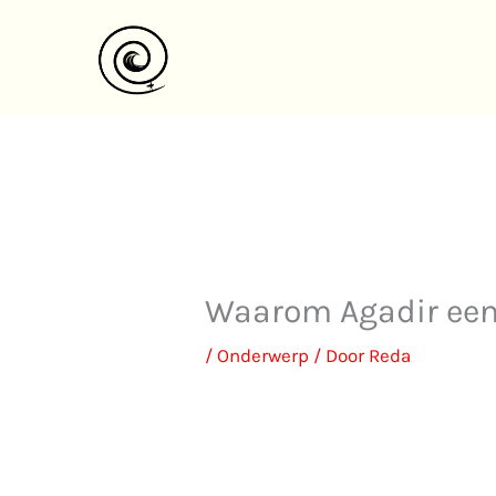
Ga
naar
de
inhoud
Waarom Agadir een 
/
Onderwerp
/ Door
Reda