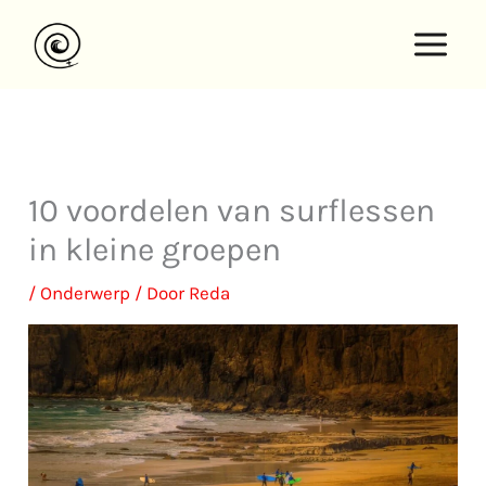
Overslaan
naar
inhoud
10 voordelen van surflessen
in kleine groepen
/
Onderwerp
/ Door
Reda