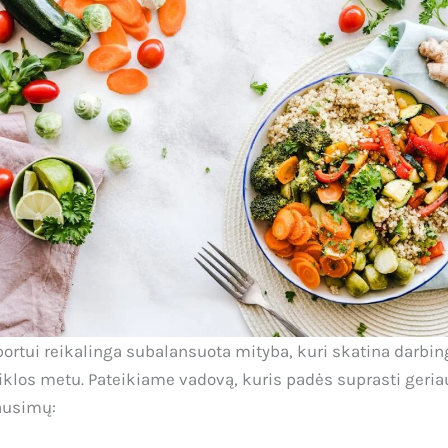
portui reikalinga subalansuota mityba, kuri skatina darbin
eiklos metu. Pateikiame vadovą, kuris padės suprasti geria
ausimų: