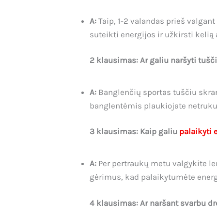
A:
Taip, 1-2 valandas prieš valgan
suteikti energijos ir užkirsti kelią
2 klausimas: Ar galiu naršyti tušč
A:
Banglenčių sportas tuščiu skrandž
banglentėmis plaukiojate netrukus
3 klausimas: Kaip galiu
palaikyti 
A:
Per pertraukų metu valgykite le
gėrimus, kad palaikytumėte energij
4 klausimas: Ar naršant svarbu dr