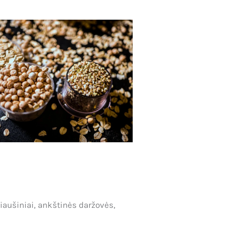
kiaušiniai, ankštinės daržovės,