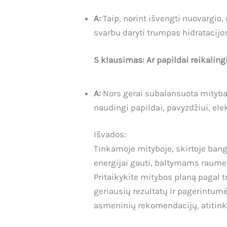
A:
Taip, norint išvengti nuovargio,
svarbu daryti trumpas hidratacijo
5 klausimas: Ar papildai reikalin
A:
Nors gerai subalansuota mityba 
naudingi papildai, pavyzdžiui, ele
Išvados:
Tinkamoje mityboje, skirtoje ban
energijai gauti, baltymams raumen
Pritaikykite mitybos planą pagal
geriausių rezultatų ir pagerintum
asmeninių rekomendacijų, atitinka