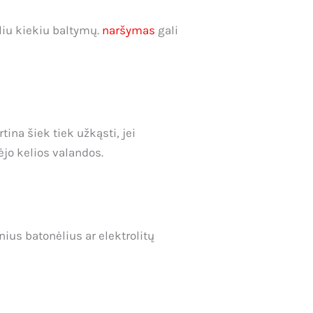
liu kiekiu baltymų.
naršymas
gali
ina šiek tiek užkąsti, jei
ėjo kelios valandos.
ius batonėlius ar elektrolitų