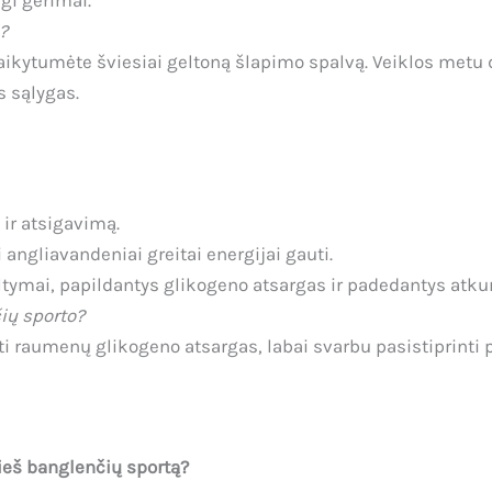
ngi gėrimai.
?
šlaikytumėte šviesiai geltoną šlapimo spalvą. Veiklos metu
s sąlygas.
 ir atsigavimą.
angliavandeniai greitai energijai gauti.
ltymai, papildantys glikogeno atsargas ir padedantys atku
ių sporto?
dyti raumenų glikogeno atsargas, labai svarbu pasistiprinti
rieš banglenčių sportą?