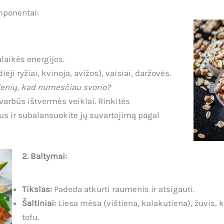
mponentai:
alaikės energijos.
eji ryžiai, kvinoja, avižos), vaisiai, daržovės.
denių, kad numesčiau svorio?
varbūs ištvermės veiklai. Rinkitės
s ir subalansuokite jų suvartojimą pagal
2. Baltymai:
Tikslas:
Padeda atkurti raumenis ir atsigauti.
Šaltiniai:
Liesa mėsa (vištiena, kalakutiena), žuvis, 
tofu.