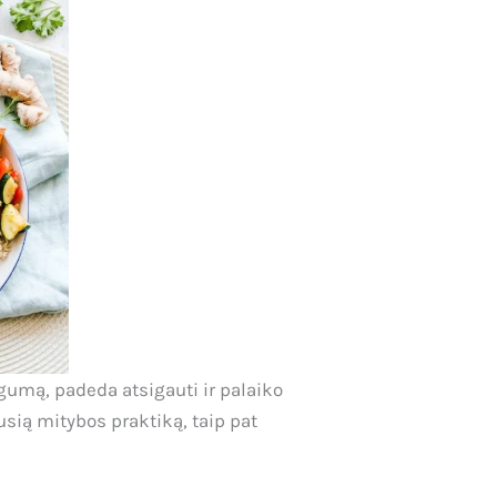
gumą, padeda atsigauti ir palaiko
usią mitybos praktiką, taip pat