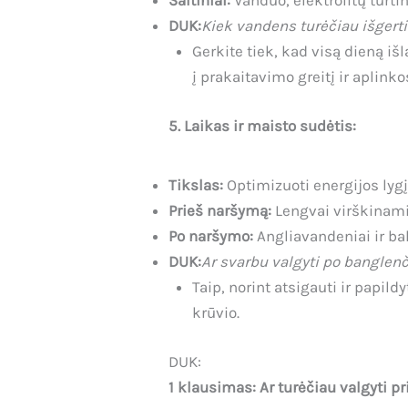
Šaltiniai:
Vanduo, elektrolitų turti
DUK:
Kiek vandens turėčiau išgerti
Gerkite tiek, kad visą dieną i
į prakaitavimo greitį ir aplinko
5. Laikas ir maisto sudėtis:
Tikslas:
Optimizuoti energijos lygį
Prieš naršymą:
Lengvai virškinami 
Po naršymo:
Angliavandeniai ir ba
DUK:
Ar svarbu valgyti po banglenč
Taip, norint atsigauti ir papil
krūvio.
DUK:
1 klausimas: Ar turėčiau valgyti p