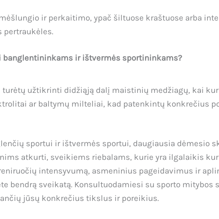
 mėšlungio ir perkaitimo, ypač šiltuose kraštuose arba int
s pertraukėles.
gi banglentininkams ir ištvermės sportininkams?
turėtų užtikrinti didžiąją dalį maistinių medžiagų, kai ku
ktrolitai ar baltymų milteliai, kad patenkintų konkrečius 
glenčių sportui ir ištvermės sportui, daugiausia dėmesio
ims atkurti, sveikiems riebalams, kurie yra ilgalaikis k
 treniruočių intensyvumą, asmeninius pageidavimus ir apl
ėte bendrą sveikatą. Konsultuodamiesi su sporto mitybos sp
nčių jūsų konkrečius tikslus ir poreikius.