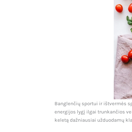
Banglenčių sportui ir ištvermės s
energijos lygį ilgai trunkančios v
keletą dažniausiai užduodamų kl