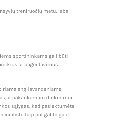
ensyvių treniruočių metu, labai
riems sportininkams gali būti
poreikius ar pageidavimus.
 skiriama angliavandeniams
uras, ir pakankamam drėkinimui.
inkos sąlygas, kad pasiektumėte
ecialistu taip pat galite gauti