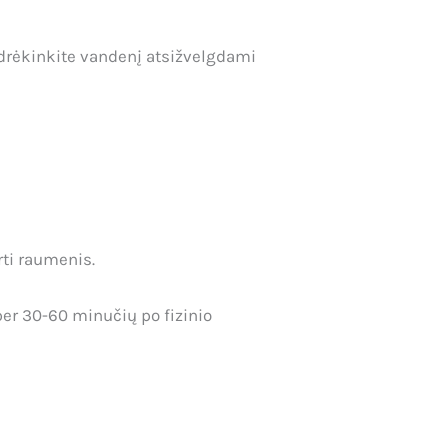
 drėkinkite vandenį atsižvelgdami
rti raumenis.
 per 30-60 minučių po fizinio