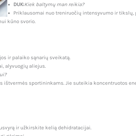
DUK:
Kiek baltymų man reikia?
Priklausomai nuo treniruočių intensyvumo ir tikslų, p
ui kūno svorio.
os ir palaiko sąnarių sveikatą.
i, alyvuogių aliejus.
ui?
ūs ištvermės sportininkams. Jie suteikia koncentruotos ene
svyrą ir užkirskite kelią dehidratacijai.