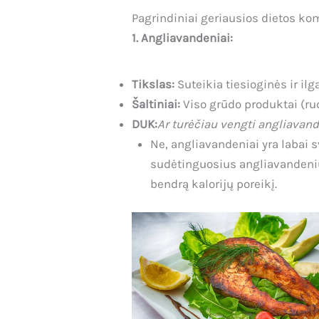
Pagrindiniai geriausios dietos ko
1. Angliavandeniai:
Tikslas:
Suteikia tiesioginės ir ilg
Šaltiniai:
Viso grūdo produktai (rudi
DUK:
Ar turėčiau vengti angliavan
Ne, angliavandeniai yra labai s
sudėtinguosius angliavandeniu
bendrą kalorijų poreikį.