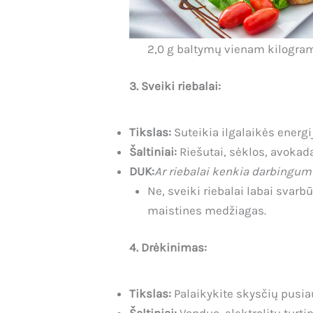
2,0 g baltymų vienam kilogram
3. Sveiki riebalai:
Tikslas:
Suteikia ilgalaikės energij
Šaltiniai:
Riešutai, sėklos, avokada
DUK:
Ar riebalai kenkia darbingum
Ne, sveiki riebalai labai svarb
maistines medžiagas.
4. Drėkinimas:
Tikslas:
Palaikykite skysčių pusiau