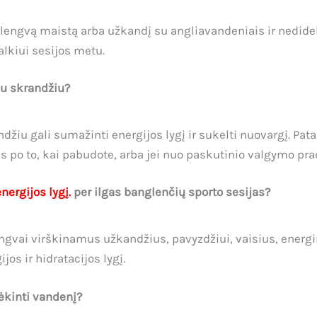
t lengvą maistą arba užkandį su angliavandeniais ir nedide
 alkiui sesijos metu.
iu skrandžiu?
iu gali sumažinti energijos lygį ir sukelti nuovargį. Patart
 po to, kai pabudote, arba jei nuo paskutinio valgymo pra
energijos lygį.
per ilgas banglenčių sporto sesijas?
ngvai virškinamus užkandžius, pavyzdžiui, vaisius, energin
os ir hidratacijos lygį.
ėkinti vandenį?