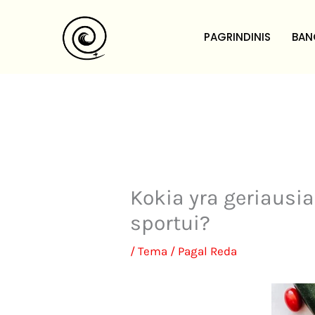
Pereiti
prie
PAGRINDINIS
BAN
turinio
Kokia yra geriausia
sportui?
/
Tema
/ Pagal
Reda