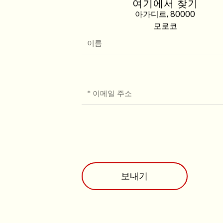
여기에서 찾기
아가디르, 80000
모로코
이
름
이
메
일
보내기