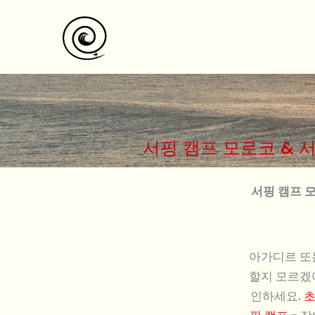
콘
텐
츠
로
건
너
뛰
서핑 캠프 모로코 & 
기
서핑 캠프 모
아가디르 또
할지 모르겠
인하세요.
초