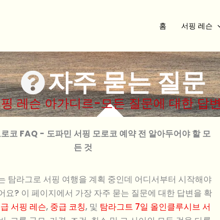
홈
서핑 레슨
자주 묻는 질문
서핑 레슨 아가디르-모든 질문에 대한 답변
로코 FAQ - 도파민 서핑 모로코 예약 전 알아두어야 할 모
든 것
는 탐라그로 서핑 여행을 계획 중인데 어디서부터 시작해야
어요? 이 페이지에서 가장 자주 묻는 질문에 대한 답변을 확
급 서핑 레슨
,
중급 코칭
, 및
탐라그트 7일 올인클루시브 서