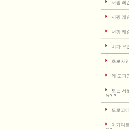
서핑 레
서핑 레
서핑 레
비가 오
초보자인
왜 도파
모든 서
요? ?
모로코에
아가디르