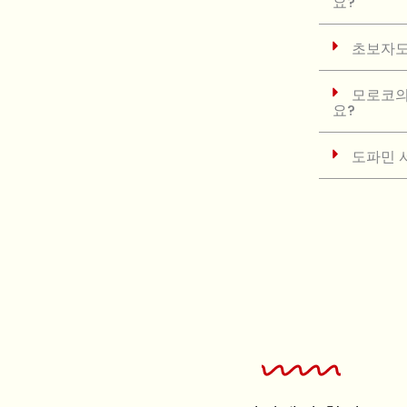
요?
초보자도
모로코의
요?
도파민 