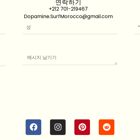
연락하기
+212 701-219467
Dopamine.SurfMorocco@gmail.com
성
전
화
번
호
메
시
지
F
인
P
R
a
스
i
e
c
타
n
d