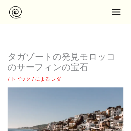
内
容
を
ス
キ
ッ
プ
タガゾートの発見モロッコ
のサーフィンの宝石
/
トピック
/ による
レダ