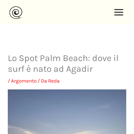
Vai
al
contenuto
Lo Spot Palm Beach: dove il
surf è nato ad Agadir
/
Argomento
/ Da
Reda