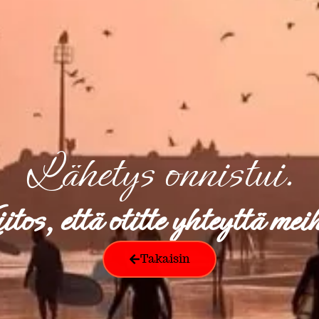
Lähetys onnistui.
tos, että otitte yhteyttä mei
Takaisin