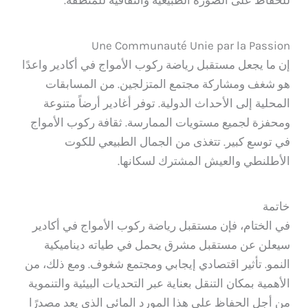
للحفاظ على الصورة الطبيعية والثقافية للمنطقة.
Une Communauté Unie par la Passion
إن ما يجعل مستقبل رياضة ركوب الأمواج في أكادير واعدًا
هو شغف ومشاركة مجتمع المتزلجين. من المسابقات
المحلية إلى الأحداث الدولية. توفر أغادير أرضاً متنوعة
ومحفزة لجميع مستويات الممارسة. ثقافة ركوب الأمواج
في توسع كبير. تتغذى من الجمال الطبيعي للكوت
الأطلنطي والعيش المشترك لسكانها.
خاتمة
في الختام، فإن مستقبل رياضة ركوب الأمواج في أكادير
سيعلن عن مستقبل مشرق يحمل في طياته ديناميكية
النمو. تأثير اقتصادي إيجابي ومجتمع شغوف. ومع ذلك، من
الأهمية بمكان التنقل بعناية عبر التحديات البيئية والتنموية
من أجل الحفاظ على هذا المورد المائي الذي يعد مصدرًا