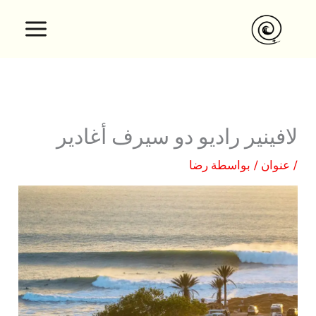
نتقل
لى
لمحتوى
لافينير راديو دو سيرف أغادير
/
عنوان
/ بواسطة
رضا