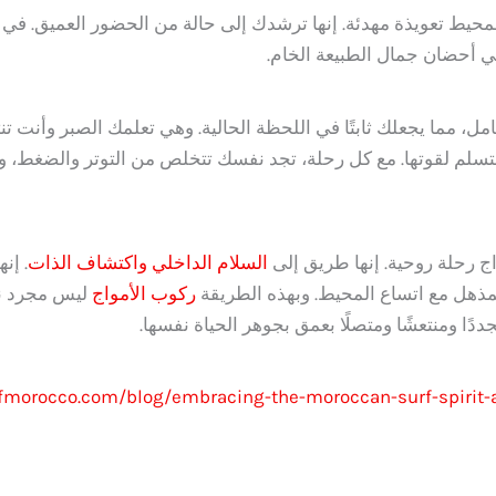
محيط تعويذة مهدئة. إنها ترشدك إلى حالة من الحضور العميق. في 
في أحضان جمال الطبيعة الخام.
مل، مما يجعلك ثابتًا في اللحظة الحالية. وهي تعلمك الصبر وأنت تن
ستسلم لقوتها. مع كل رحلة، تجد نفسك تتخلص من التوتر والضغط، 
ج رحلة روحية. إنها طريق إلى
السلام الداخلي واكتشاف الذات
. إن
مذهل مع اتساع المحيط. وبهذه الطريقة
ركوب الأمواج
ليس مجرد ن
ًا ومنتعشًا ومتصلًا بعمق بجوهر الحياة نفسها.
morocco.com/blog/embracing-the-moroccan-surf-spirit-a-