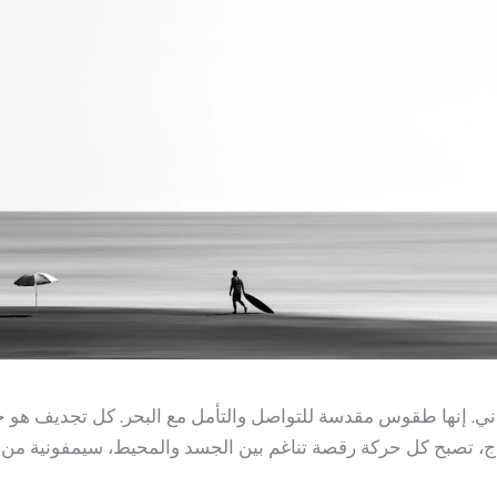
دني. إنها طقوس مقدسة للتواصل والتأمل مع البحر. كل تجديف هو خ
ج، تصبح كل حركة رقصة تناغم بين الجسد والمحيط، سيمفونية من ال